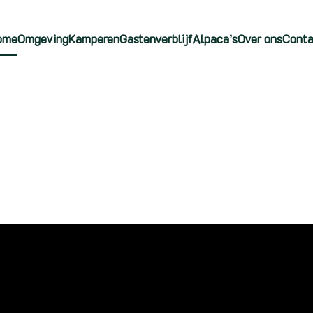
ome
Omgeving
Kamperen
Gastenverblijf
Alpaca’s
Over ons
Conta