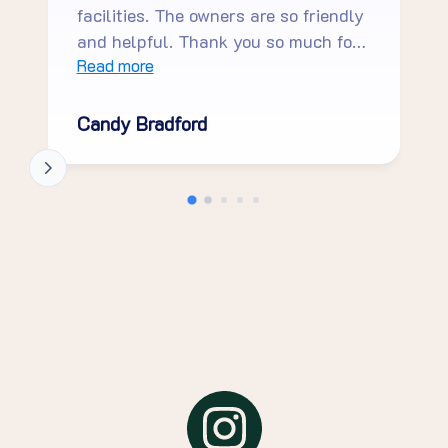
facilities. The owners are so friendly
and helpful. Thank you so much for
having us. We will be back!
Read more
Candy Bradford